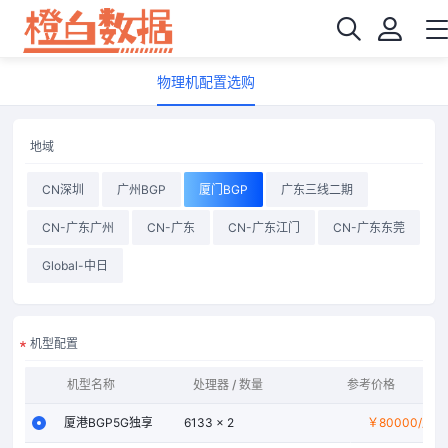
物理机配置选购
地域
CN深圳
广州BGP
厦门BGP
广东三线二期
CN-广东广州
CN-广东
CN-广东江门
CN-广东东莞
Global-中日
机型配置
机型名称
处理器 / 数量
参考价格
内存
厦港BGP5G独享
6133 × 2
￥80000
56GB
/月