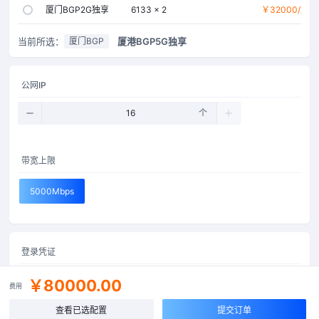
厦门BGP2G独享
6133 × 2
￥32000
56GB
/月
当前所选：
厦港BGP5G独享
厦门BGP
公网IP
个
带宽上限
5000Mbps
登录凭证
￥80000.00
自动创建
自定义密码
费用
查看已选配置
提交订单
主机别名